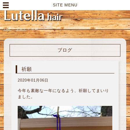
高崎市の美容室｜Lutella hair【ルテラヘアー】
SITE MENU
TOP
>
ブログ
>
祈願
ブログ
祈願
2020年01月06日
今年も素敵な一年になるよう、祈願してまいり
ました。