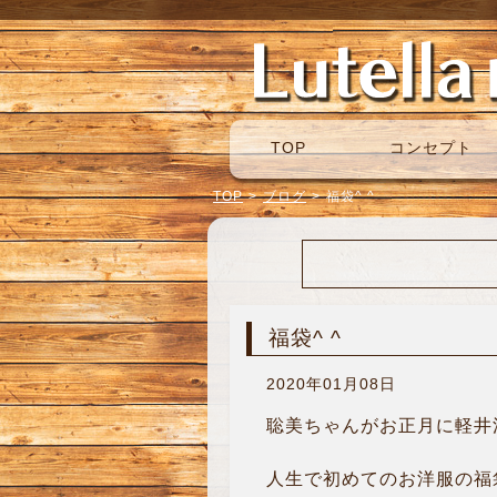
TOP
コンセプト
TOP
>
ブログ
>
福袋^ ^
福袋^ ^
2020年01月08日
聡美ちゃんがお正月に軽井沢
人生で初めてのお洋服の福袋