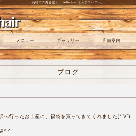
高崎市の美容室｜Lutella hair【ルテラヘアー】
メニュー
ギャラリー
店舗案内
ブログ
へ行ったお土産に、福袋を買ってきてくれました(*´∀`)
^ ^