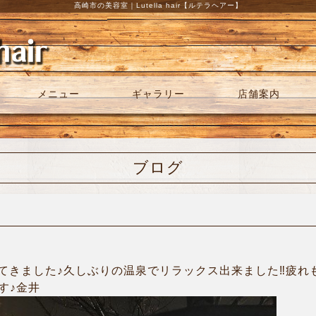
高崎市の美容室｜Lutella hair【ルテラヘアー】
メニュー
ギャラリー
店舗案内
ブログ
てきました♪久しぶりの温泉でリラックス出来ました‼︎疲れ
です♪金井