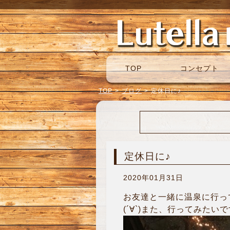
TOP
コンセプト
TOP
>
ブログ
>
定休日に♪
定休日に♪
2020年01月31日
お友達と一緒に温泉に行っ
(´∀`)また、行ってみたい