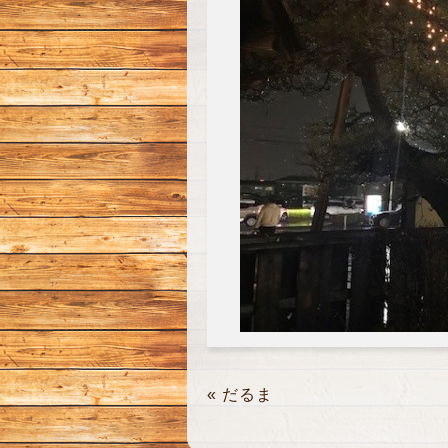
«
だるま