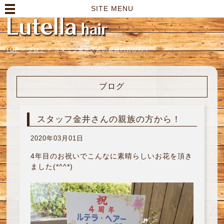
高崎市の美容室｜Lutella hair【ルテラヘアー】
SITE MENU
TOP
>
ブログ
>
スタッフ金井さんの親族の方から！
ブログ
スタッフ金井さんの親族の方から！
2020年03月01日
4年目のお祝いでこんなに素晴らしいお花を頂き
ました(*^^*)