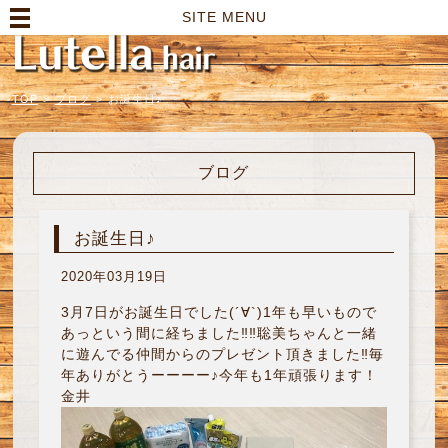
高崎市の美容室｜Lutella hair【ルテラヘアー】
SITE MENU
TOP
>
ブログ
>
お誕生日♪
ブログ
お誕生日♪
2020年03月19日
3月7日がお誕生日でした(´∀`)1年も早いもので
あっという間に経ちました‼︎‼︎聡美ちゃんと一緒
に遊んでる仲間からのプレゼント頂きました‼︎毎
年ありがとうーーーー♪今年も1年頑張ります！
金井