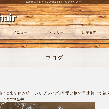
高崎市の美容室｜Lutella hair【ルテラヘアー】
メニュー
ギャラリー
店舗案内
ブログ
けに来て頂き嬉しいサプライズ♪可愛い柄で早速着けて気分も
ざいます‼︎金井