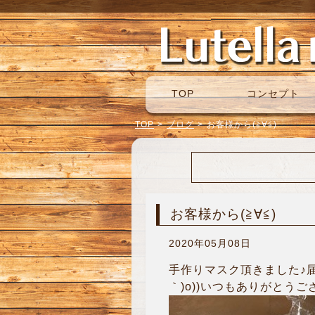
TOP
コンセプト
TOP
>
ブログ
>
お客様から(≧∀≦)
お客様から(≧∀≦)
2020年05月08日
手作りマスク頂きました♪届
｀)o))いつもありがとうご