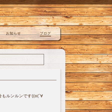
お知らせ
ブログ
ルンルンです((o(´∀