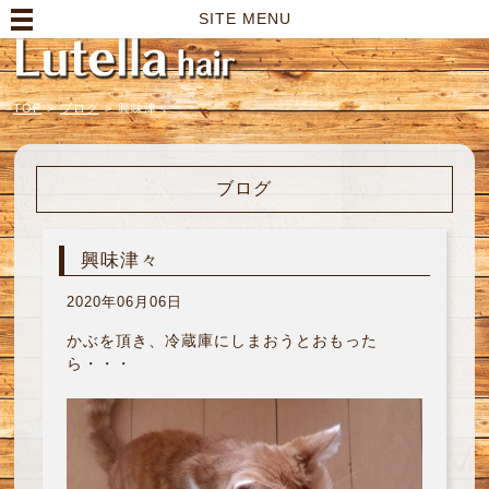
高崎市の美容室｜Lutella hair【ルテラヘアー】
SITE MENU
TOP
>
ブログ
>
興味津々
ブログ
興味津々
2020年06月06日
かぶを頂き、冷蔵庫にしまおうとおもった
ら・・・