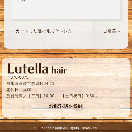
«
カットした髪の毛で(^_-)-☆
ご褒美
»
〒370-0075
群馬県高崎市筑縄町34-11
定休日／火曜
受付時間／【平日】10:00～ 【土日祝日】9:30～
©
lutellahair.com
All Rights Reserved.