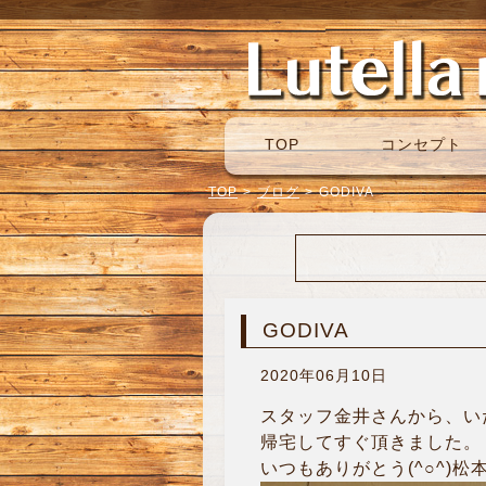
TOP
コンセプト
TOP
>
ブログ
>
GODIVA
GODIVA
2020年06月10日
スタッフ金井さんから、いた
帰宅してすぐ頂きました。
いつもありがとう(^○^)松