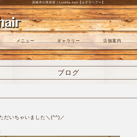
高崎市の美容室｜Lutella hair【ルテラヘアー】
メニュー
ギャラリー
店舗案内
ブログ
だいちゃいました＼(^^)／
本