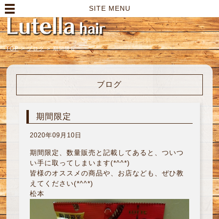
高崎市の美容室｜Lutella hair【ルテラヘアー】
SITE MENU
TOP
>
ブログ
>
期間限定
ブログ
期間限定
2020年09月10日
期間限定、数量販売と記載してあると、ついつ
い手に取ってしまいます(*^^*)
皆様のオススメの商品や、お店なども、ぜひ教
えてください(*^^*)
松本