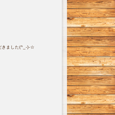
した(^_-)-☆