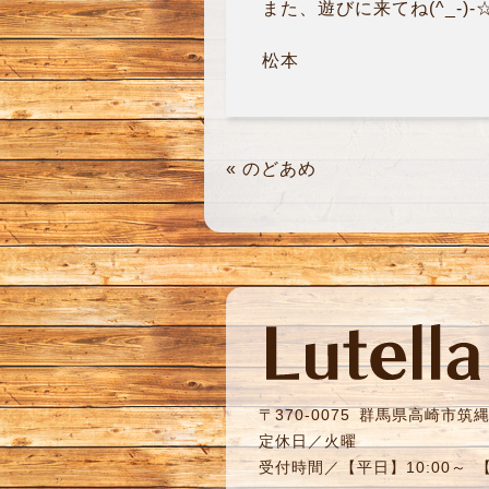
また、遊びに来てね(^_-)-
松本
«
のどあめ
〒370-0075
群馬県高崎市筑縄町
定休日／火曜
受付時間／【平日】10:00～ 