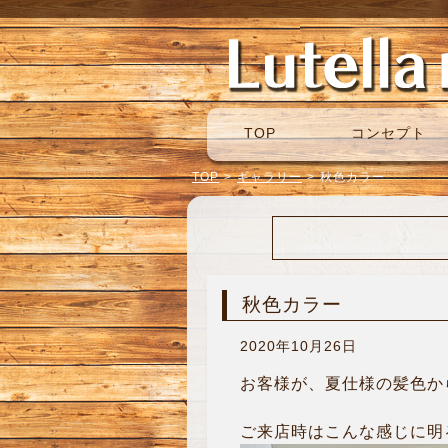
TOP
コンセプト
TOP
>
ギャラリー
>
秋色カラー
秋色カラー
2020年10月26日
お客様が、夏仕様の髪色から、
ご来店時はこんな感じに明る