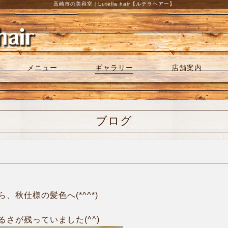
高崎市の美容室｜Lutella hair【ルテラヘアー】
メニュー
ギャラリー
店舗案内
ブログ
秋仕様の髪色へ(*^^*)
さが残っていました(^^)