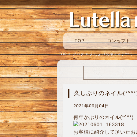
TOP
コンセプト
TOP
>
ブログ
>
久しぶりのネイル(*^^*)
久しぶりのネイル(*^^*
2021年06月04日
何年かぶりのネイル(*^^*)
お客様に紹介して頂いたお店に