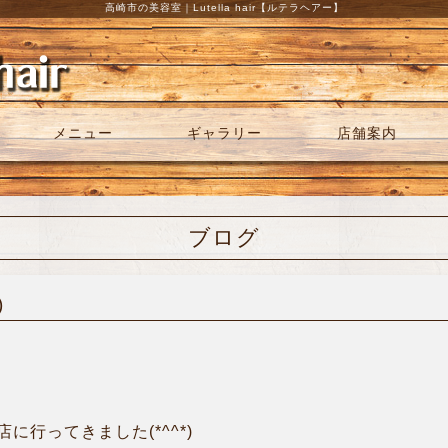
高崎市の美容室｜Lutella hair【ルテラヘアー】
メニュー
ギャラリー
店舗案内
ブログ
)
行ってきました(*^^*)