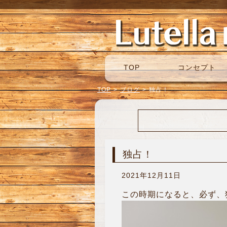
TOP
コンセプト
TOP
>
ブログ
>
独占！
独占！
2021年12月11日
この時期になると、必ず、