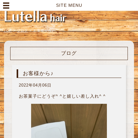
高崎市の美容室｜Lutella hair【ルテラヘアー】
SITE MENU
TOP
>
ブログ
>
お客様から♪
ブログ
お客様から♪
2022年04月06日
お茶菓子にどうぞ^ ^と嬉しい差し入れ^ ^