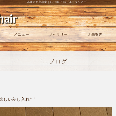
高崎市の美容室｜Lutella hair【ルテラヘアー】
メニュー
ギャラリー
店舗案内
ブログ
しい差し入れ^ ^