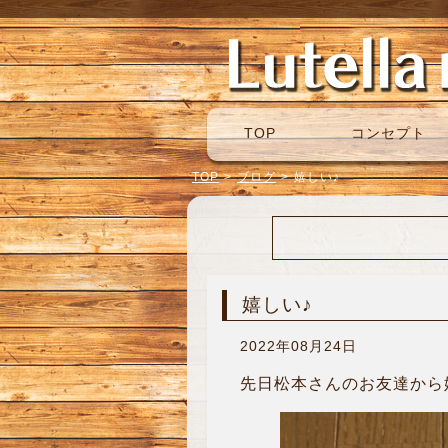
TOP
コンセプト
TOP
>
ブログ
>
嬉しい♪
嬉しい♪
2022年08月24日
先日松本さんのお友達から嬉