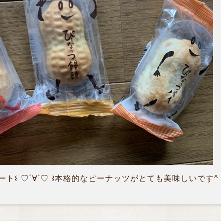
ト꒰ ♡´∀`♡ ꒱本格的なピーナッツがとても美味しいです^