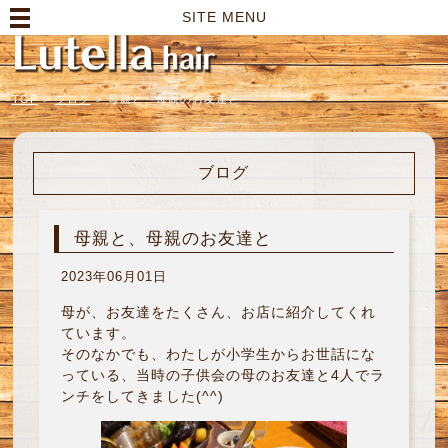
高崎市の美容室｜Lutella hair【ルテラヘアー】
SITE MENU
TOP
>
ブログ
>
母親と、母親のお友達と
ブログ
母親と、母親のお友達と
2023年06月01日
母が、お友達をたくさん、お店に紹介してくれ
ています。
そのなかでも、わたしが小学生からお世話にな
っている、当時の子供会の母のお友達と4人でラ
ンチをしてきました(^^)