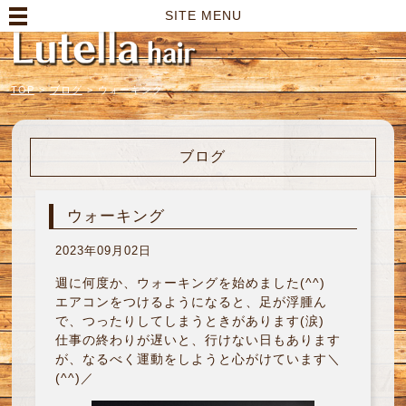
高崎市の美容室｜Lutella hair【ルテラヘアー】
SITE MENU
TOP
>
ブログ
>
ウォーキング
ブログ
ウォーキング
2023年09月02日
週に何度か、ウォーキングを始めました(^^)
エアコンをつけるようになると、足が浮腫ん
で、つったりしてしまうときがあります(涙)
仕事の終わりが遅いと、行けない日もあります
が、なるべく運動をしようと心がけています＼
(^^)／