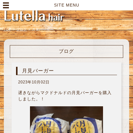
高崎市の美容室｜Lutella hair【ルテラヘアー】
SITE MENU
TOP
>
ブログ
>
月見バーガー
ブログ
月見バーガー
2023年10月02日
遅きながらマクドナルドの月見バーガーを購入
しました。！