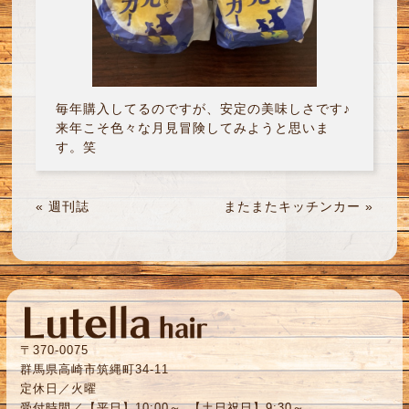
毎年購入してるのですが、安定の美味しさです♪
来年こそ色々な月見冒険してみようと思いま
す。笑
«
週刊誌
またまたキッチンカー
»
〒370-0075
群馬県高崎市筑縄町34-11
定休日／火曜
受付時間／【平日】10:00～ 【土日祝日】9:30～