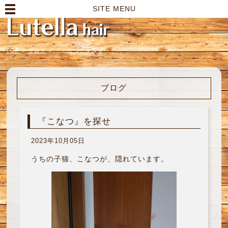
高崎市の美容室｜Lutella hair【ルテラヘアー】
SITE MENU
TOP
>
ブログ
>
『こなつ』を探せ
ブログ
『こなつ』を探せ
2023年10月05日
うちの子猫、こなつが、隠れています。