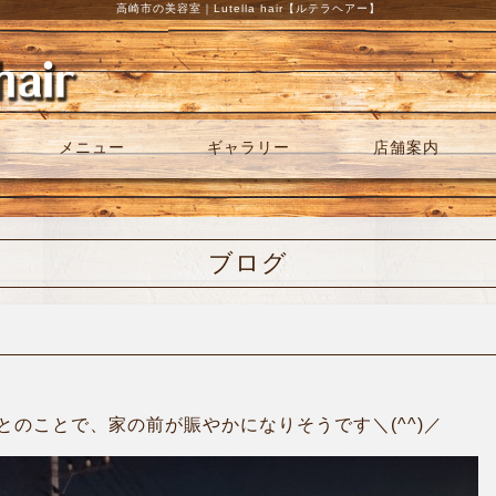
高崎市の美容室｜Lutella hair【ルテラヘアー】
メニュー
ギャラリー
店舗案内
ブログ
のことで、家の前が賑やかになりそうです＼(^^)／