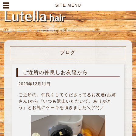
高崎市の美容室｜Lutella hair【ルテラヘアー】
SITE MENU
TOP
>
ブログ
>
ご近所の仲良しお友達から
ブログ
ご近所の仲良しお友達から
2023年12月11日
ご近所の、仲良くしてくださってるお友達(お姉
さん)から『いつも沢山いただいて、ありがと
う』とお礼にケーキを頂きました＼(^^)／