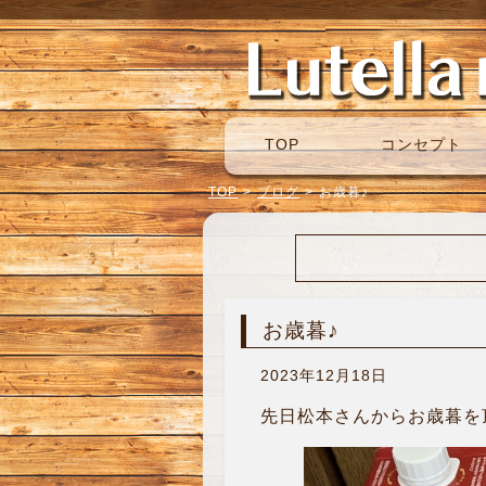
TOP
コンセプト
TOP
>
ブログ
>
お歳暮♪
お歳暮♪
2023年12月18日
先日松本さんからお歳暮を