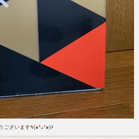
いつも本当に沢山ありがとうございます٩(๑❛ᴗ❛๑)۶