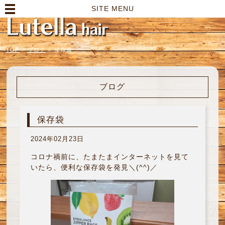
高崎市の美容室｜Lutella hair【ルテラヘアー】
SITE MENU
TOP
>
ブログ
>
保存袋
ブログ
保存袋
2024年02月23日
コロナ禍前に、たまたまインターネットを見て
いたら、便利な保存袋を発見＼(^^)／