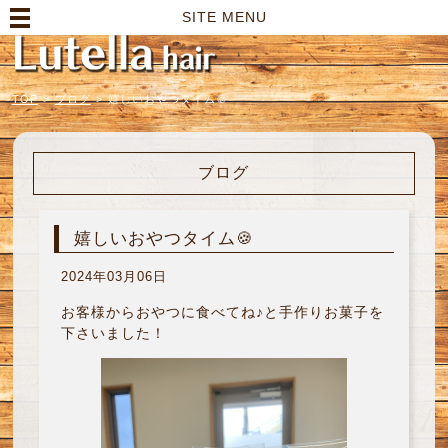
高崎市の美容室｜Lutella hair【ルテラヘアー】
SITE MENU
TOP
>
ブログ
>
嬉しいおやつタイム🍪
ブログ
嬉しいおやつタイム🍪
2024年03月06日
お客様からおやつに食べてね♪と手作りお菓子を
下さいました！