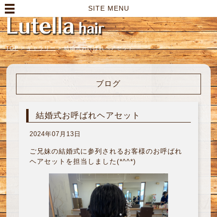
高崎市の美容室｜Lutella hair【ルテラヘアー】
SITE MENU
TOP
>
ギャラリー
>
結婚式お呼ばれヘアセット
ブログ
結婚式お呼ばれヘアセット
2024年07月13日
ご兄妹の結婚式に参列されるお客様のお呼ばれ
ヘアセットを担当しました(*^^*)