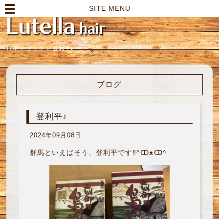
高崎市の美容室｜Lutella hair【ルテラヘアー】
SITE MENU
TOP
>
ブログ
>
登利平♪
ブログ
登利平♪
2024年09月08日
群馬といえばそう、登利平です‼︎^ↀᴥↀ^