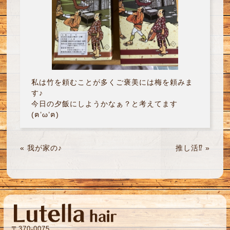
私は竹を頼むことが多くご褒美には梅を頼みま
す♪
今日の夕飯にしようかなぁ？と考えてます
(ฅ’ω’ฅ)
«
我が家の♪
推し活⁉︎
»
〒370-0075