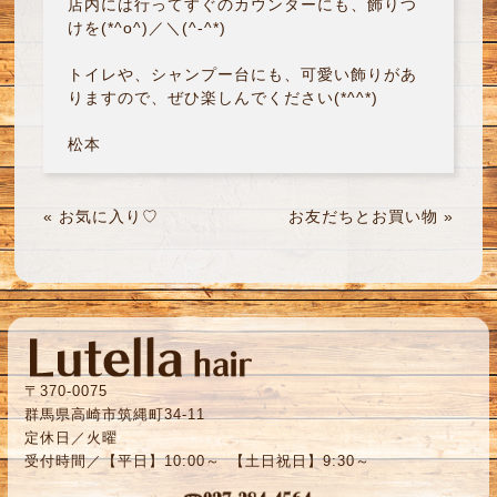
店内には行ってすぐのカウンターにも、飾りつ
けを(*^o^)／＼(^-^*)
トイレや、シャンプー台にも、可愛い飾りがあ
りますので、ぜひ楽しんでください(*^^*)
松本
«
お気に入り♡
お友だちとお買い物
»
〒370-0075
群馬県高崎市筑縄町34-11
定休日／火曜
受付時間／【平日】10:00～ 【土日祝日】9:30～