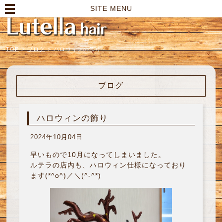
高崎市の美容室｜Lutella hair【ルテラヘアー】
SITE MENU
TOP
>
ブログ
>
ハロウィンの飾り
ブログ
ハロウィンの飾り
2024年10月04日
早いもので10月になってしまいました。
ルテラの店内も、ハロウィン仕様になっており
ます(*^o^)／＼(^-^*)