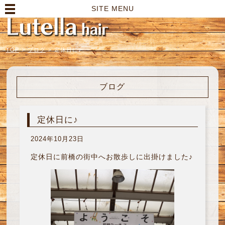
高崎市の美容室｜Lutella hair【ルテラヘアー】
SITE MENU
TOP
>
ブログ
>
定休日に♪
ブログ
定休日に♪
2024年10月23日
定休日に前橋の街中へお散歩しに出掛けました♪