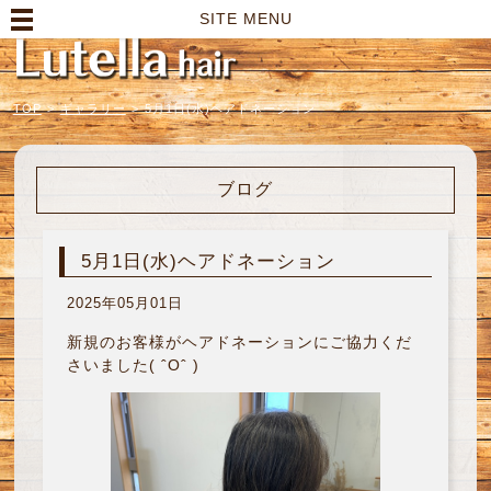
高崎市の美容室｜Lutella hair【ルテラヘアー】
SITE MENU
TOP
>
ギャラリー
>
5月1日(水)ヘアドネーション
ブログ
5月1日(水)ヘアドネーション
2025年05月01日
新規のお客様がヘアドネーションにご協力くだ
さいました( ˆОˆ )