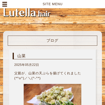
高崎市の美容室｜Lutella hair【ルテラヘアー】
SITE MENU
TOP
>
ブログ
>
山菜
ブログ
山菜
2025年05月22日
父親が、山菜の天ぷらを揚げてくれました
(*^o^)／＼(^-^*)