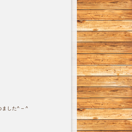
た^ – ^