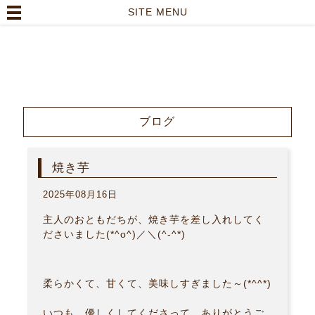
高崎市の美容室｜Lutella hair【ルテラヘアー】
SITE MENU
TOP
>
ブログ
>
焼き芋
ブログ
焼き芋
2025年08月16日
主人のおともだちが、焼き芋を差し入れしてく
ださいました(*^o^)／＼(^-^*)
柔らかくて、甘くて、美味しすぎました～(*^^*)
いつも、優しくしてくださって、ありがとうご