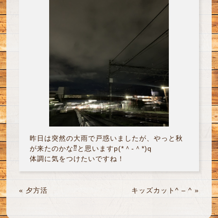
昨日は突然の大雨で戸惑いましたが、やっと秋
が来たのかな⁇と思いますp(*＾-＾*)q
体調に気をつけたいですね！
«
夕方活
キッズカット^ – ^
»