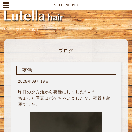
高崎市の美容室｜Lutella hair【ルテラヘアー】
SITE MENU
TOP
>
ブログ
>
夜活
ブログ
夜活
2025年09月19日
昨日の夕方活から夜活にしました^ – ^
ちょっと写真はボケちゃいましたが、夜景も綺
麗でした。