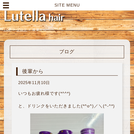
高崎市の美容室｜Lutella hair【ルテラヘアー】
SITE MENU
TOP
>
ブログ
>
後輩から
ブログ
後輩から
2025年11月10日
いつもお疲れ様です(*^^*)
と、ドリンクをいただきました(*^o^)／＼(^-^*)