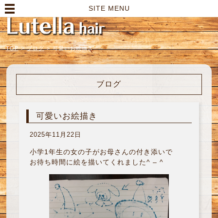
高崎市の美容室｜Lutella hair【ルテラヘアー】
SITE MENU
TOP
>
ブログ
>
可愛いお絵描き
ブログ
可愛いお絵描き
2025年11月22日
小学1年生の女の子がお母さんの付き添いで
お待ち時間に絵を描いてくれました^ – ^