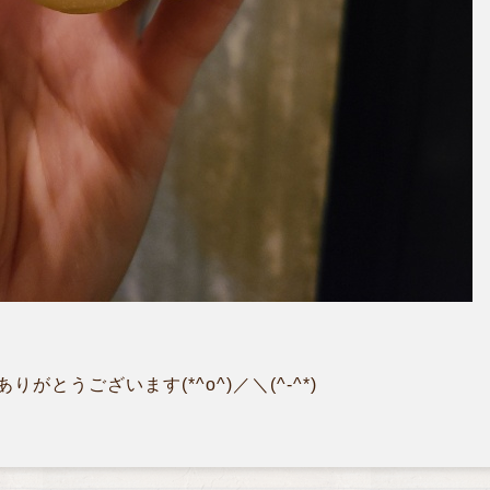
とうございます(*^o^)／＼(^-^*)