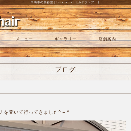
高崎市の美容室｜Lutella hair【ルテラヘアー】
メニュー
ギャラリー
店舗案内
ブログ
を聞いて行ってきました^ – ^