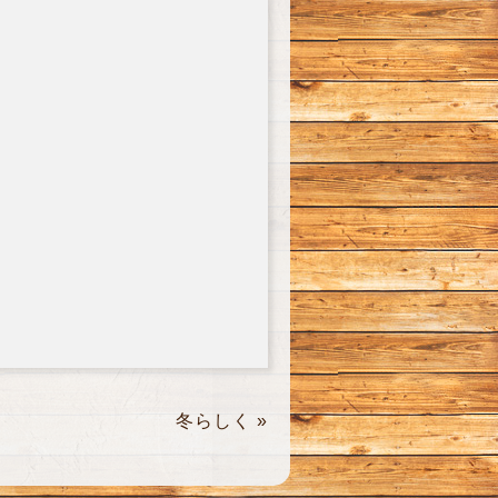
冬らしく
»