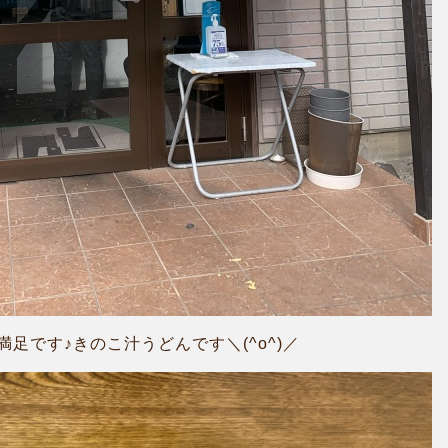
足です♪きのこ汁うどんです＼(^o^)／