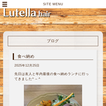
高崎市の美容室｜Lutella hair【ルテラヘアー】
SITE MENU
TOP
>
ブログ
>
食べ納め
ブログ
食べ納め
2025年12月25日
先日は友人と年内最後の食べ納めランチに行っ
てきました^ – ^