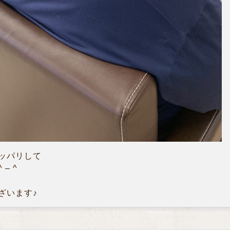
ッパリして
– ^
ざいます♪