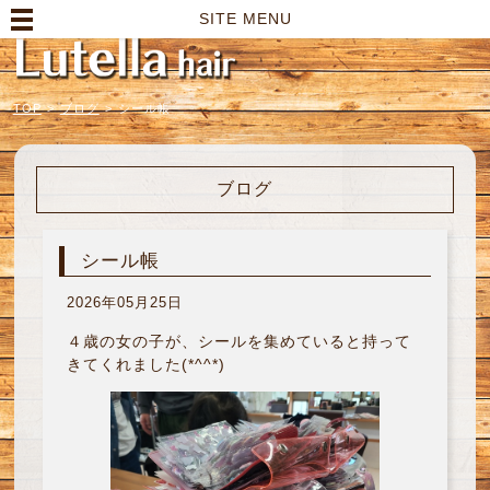
高崎市の美容室｜Lutella hair【ルテラヘアー】
SITE MENU
TOP
>
ブログ
>
シール帳
ブログ
シール帳
2026年05月25日
４歳の女の子が、シールを集めていると持って
きてくれました(*^^*)