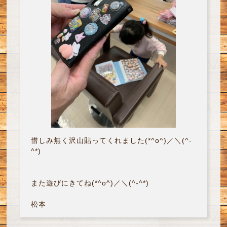
惜しみ無く沢山貼ってくれました(*^o^)／＼(^-
^*)
また遊びにきてね(*^o^)／＼(^-^*)
松本