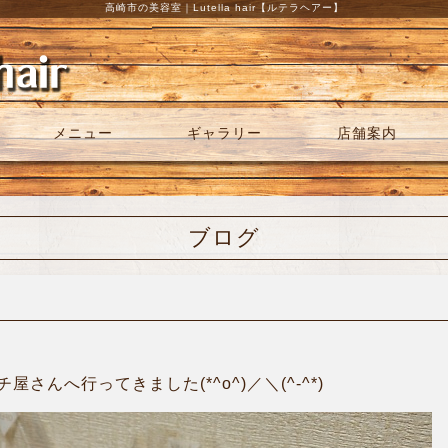
高崎市の美容室｜Lutella hair【ルテラヘアー】
メニュー
ギャラリー
店舗案内
ブログ
さんへ行ってきました(*^o^)／＼(^-^*)