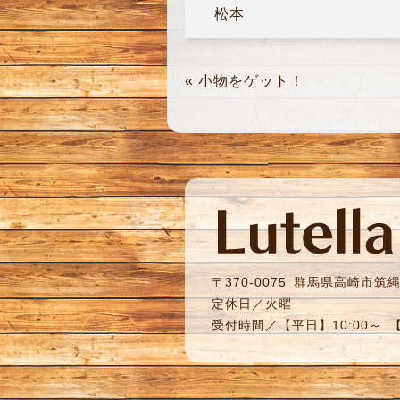
松本
«
小物をゲット！
〒370-0075
群馬県高崎市筑縄町
定休日／火曜
受付時間／【平日】10:00～ 