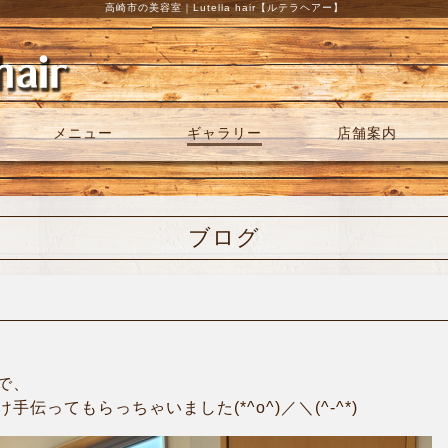
高崎市の美容室｜Lutella hair【ルテラヘアー】
メニュー
ギャラリー
店舗案内
ブログ
で、
伝ってもらっちゃいました(*^o^)／＼(^-^*)