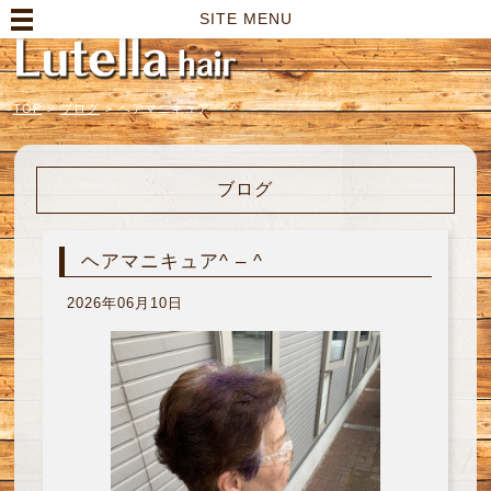
高崎市の美容室｜Lutella hair【ルテラヘアー】
SITE MENU
TOP
>
ブログ
>
ヘアマニキュア^ - ^
ブログ
ヘアマニキュア^ – ^
2026年06月10日