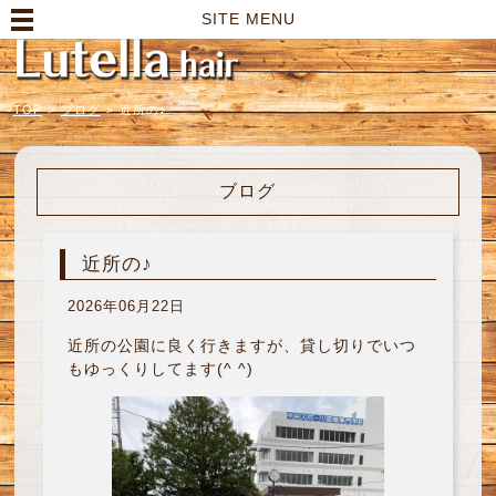
高崎市の美容室｜Lutella hair【ルテラヘアー】
SITE MENU
TOP
>
ブログ
>
近所の♪
ブログ
近所の♪
2026年06月22日
近所の公園に良く行きますが、貸し切りでいつ
もゆっくりしてます(^ ^)