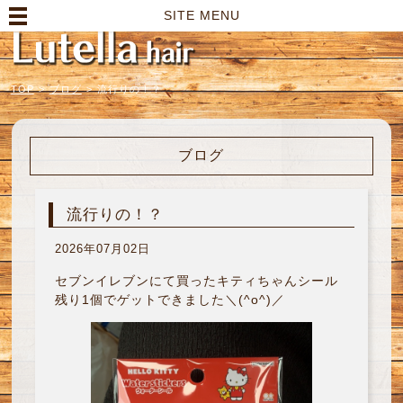
高崎市の美容室｜Lutella hair【ルテラヘアー】
SITE MENU
TOP
>
ブログ
>
流行りの！？
ブログ
流行りの！？
2026年07月02日
セブンイレブンにて買ったキティちゃんシール
残り1個でゲットできました＼(^o^)／