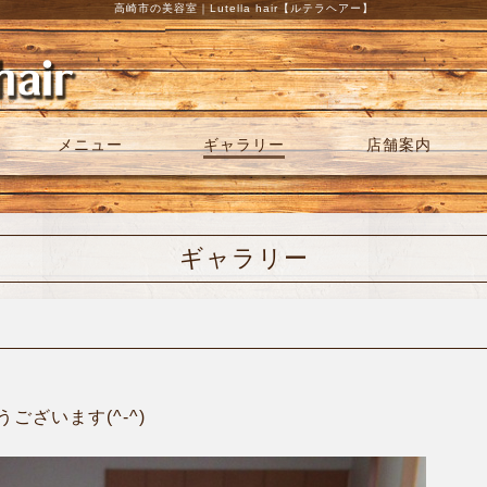
高崎市の美容室｜Lutella hair【ルテラヘアー】
メニュー
ギャラリー
店舗案内
ギャラリー
ございます(^-^)