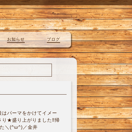
お知らせ
ブログ
後はパーマをかけてイメー
り★盛り上がりました‼︎帰
＼(^ω^)／金井