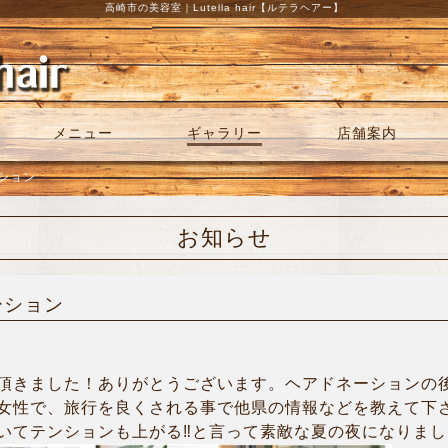
高崎市の美容室｜Lutella hair【ルテラヘアー】
メニュー
ギャラリー
店舗案内
ーション
お知らせ
ーション
頂きました！ありがとうございます。ヘアドネーションの
女性で、旅行を良くされる事で他県の情報などを教えて下さ
てテンションも上がる‼︎と言って素敵な夏の夜になりました