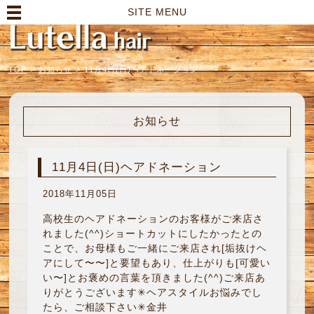
高崎市の美容室｜Lutella hair【ルテラヘアー】
SITE MENU
TOP
>
お知らせ
>
11月4日(日)ヘアドネーション
お知らせ
11月4日(日)ヘアドネーション
2018年11月05日
高校生のヘアドネーションのお客様がご来店さ
れました(^^)ショートカットにしたかったとの
ことで、お母様もご一緒にご来店され[垢抜けヘ
アにして〜〜]と要望もあり、仕上がりも[可愛い
い〜]とお褒めの言葉を頂きました(^^)ご来店あ
りがとうございます✳︎ヘアスタイルお悩みでし
たら、ご相談下さい✳︎金井