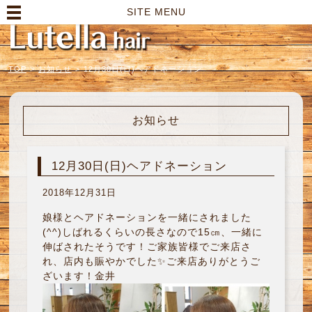
高崎市の美容室｜Lutella hair【ルテラヘアー】
SITE MENU
TOP
>
お知らせ
>
12月30日(日)ヘアドネーション
お知らせ
12月30日(日)ヘアドネーション
2018年12月31日
娘様とヘアドネーションを一緒にされました
(^^)しばれるくらいの長さなので15㎝、一緒に
伸ばされたそうです！ご家族皆様でご来店さ
れ、店内も賑やかでした✨ご来店ありがとうご
ざいます！金井