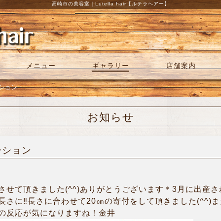
高崎市の美容室｜Lutella hair【ルテラヘアー】
メニュー
ギャラリー
店舗案内
ーション
お知らせ
ーション
させて頂きました(^^)ありがとうございます＊3月に出産
さに‼︎長さに合わせて20㎝の寄付をして頂きました(^^)
の反応が気になりますね！金井