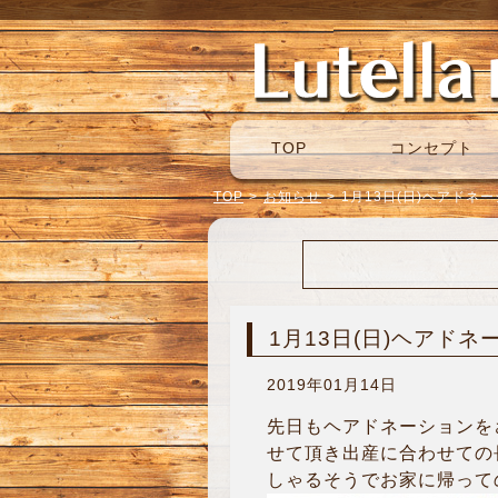
TOP
コンセプト
TOP
>
お知らせ
>
1月13日(日)ヘアドネ
1月13日(日)ヘアドネ
2019年01月14日
先日もヘアドネーションを
せて頂き出産に合わせての長
しゃるそうでお家に帰って