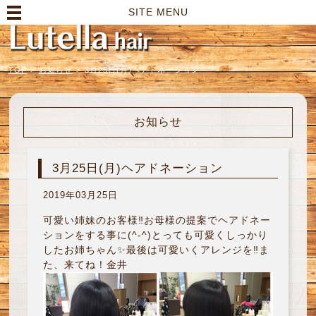
高崎市の美容室｜Lutella hair【ルテラヘアー】
SITE MENU
TOP
>
お知らせ
>
3月25日(月)ヘアドネーション
お知らせ
3月25日(月)ヘアドネーション
2019年03月25日
可愛い姉妹のお客様‼︎お母様の提案でヘアドネー
ションをする事に(^-^)とっても可愛くしっかり
したお姉ちゃん✨最後は可愛いくアレンジを‼︎ま
た、来てね！金井